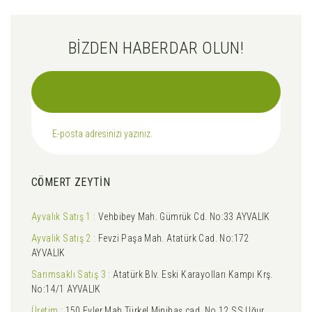
BİZDEN HABERDAR OLUN!
CÖMERT ZEYTİN
Ayvalık Satış 1 :
Vehbibey Mah. Gümrük Cd. No:33 AYVALIK
Ayvalık Satış 2 :
Fevzi Paşa Mah. Atatürk Cad. No:172
AYVALIK
Sarımsaklı Satış 3 :
Atatürk Blv. Eski Karayolları Kampı Krş.
No:14/1 AYVALIK
Üretim :
150 Evler Mah.Türkel Minibaş cad. No.12 SS.Uğur