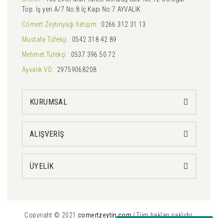
Top. İş yeri A/7 No:8 İç Kapı No:7 AYVALIK
Cömert Zeytinyağı İletişim :
0266 312 31 13
Mustafa Tüfekçi :
0542 318 42 89
Mehmet Tüfekçi :
0537 396 50 72
Ayvalık VD :
29759068208
KURUMSAL
ALIŞVERİŞ
ÜYELİK
Copyright © 2021
comertzeytin.com
| Tüm hakları saklıdır.