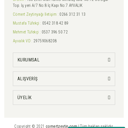
Top. İş yeri A/7 No:8 İç Kapı No:7 AYVALIK
Cömert Zeytinyağı İletişim :
0266 312 31 13
Mustafa Tüfekçi :
0542 318 42 89
Mehmet Tüfekçi :
0537 396 50 72
Ayvalık VD :
29759068208
KURUMSAL
ALIŞVERİŞ
ÜYELİK
Copyright © 2021
comertzeytin.com
| Tüm hakları saklıdır.