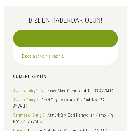
BİZDEN HABERDAR OLUN!
CÖMERT ZEYTİN
Ayvalık Satış 1 :
Vehbibey Mah. Gümrük Cd. No:33 AYVALIK
Ayvalık Satış 2 :
Fevzi Paşa Mah. Atatürk Cad. No:172
AYVALIK
Sarımsaklı Satış 3 :
Atatürk Blv. Eski Karayolları Kampı Krş.
No:14/1 AYVALIK
Üretim :
150 Evler Mah.Türkel Minibaş cad. No.12 SS.Uğur