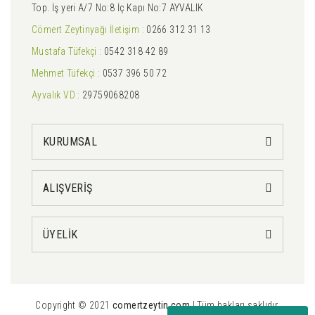
Top. İş yeri A/7 No:8 İç Kapı No:7 AYVALIK
Cömert Zeytinyağı İletişim :
0266 312 31 13
Mustafa Tüfekçi :
0542 318 42 89
Mehmet Tüfekçi :
0537 396 50 72
Ayvalık VD :
29759068208
KURUMSAL
ALIŞVERİŞ
ÜYELİK
Copyright © 2021
comertzeytin.com
| Tüm hakları saklıdır.