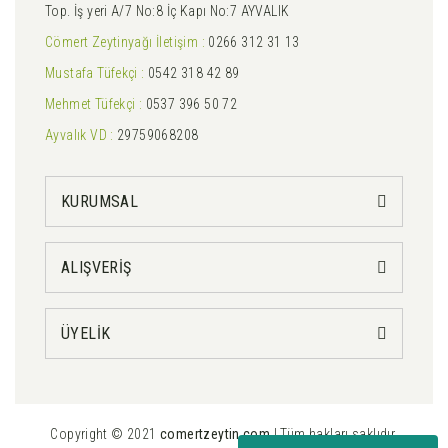
Top. İş yeri A/7 No:8 İç Kapı No:7 AYVALIK
Cömert Zeytinyağı İletişim :
0266 312 31 13
Mustafa Tüfekçi :
0542 318 42 89
Mehmet Tüfekçi :
0537 396 50 72
Ayvalık VD :
29759068208
KURUMSAL
ALIŞVERİŞ
ÜYELİK
Copyright © 2021
comertzeytin.com
| Tüm hakları saklıdır.