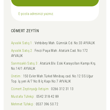
CÖMERT ZEYTİN
Ayvalık Satış 1 :
Vehbibey Mah. Gümrük Cd. No:33 AYVALIK
Ayvalık Satış 2 :
Fevzi Paşa Mah. Atatürk Cad. No:172
AYVALIK
Sarımsaklı Satış 3 :
Atatürk Blv. Eski Karayolları Kampı Krş.
No:14/1 AYVALIK
Üretim :
150 Evler Mah.Türkel Minibaş cad. No.12 SS.Uğur
Top. İş yeri A/7 No:8 İç Kapı No:7 AYVALIK
Cömert Zeytinyağı İletişim :
0266 312 31 13
Mustafa Tüfekçi :
0542 318 42 89
Mehmet Tüfekçi :
0537 396 50 72