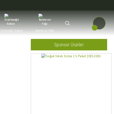
Zeytinyağlı Sabun
Kantaron Yağı
Sponsor Ürünler
%25
Yeni