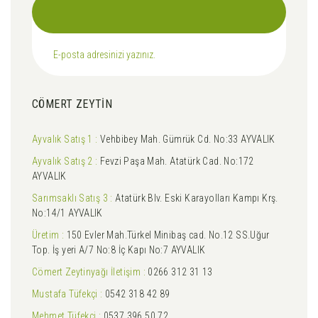
CÖMERT ZEYTİN
Ayvalık Satış 1 :
Vehbibey Mah. Gümrük Cd. No:33 AYVALIK
Ayvalık Satış 2 :
Fevzi Paşa Mah. Atatürk Cad. No:172
AYVALIK
Sarımsaklı Satış 3 :
Atatürk Blv. Eski Karayolları Kampı Krş.
No:14/1 AYVALIK
Üretim :
150 Evler Mah.Türkel Minibaş cad. No.12 SS.Uğur
Top. İş yeri A/7 No:8 İç Kapı No:7 AYVALIK
Cömert Zeytinyağı İletişim :
0266 312 31 13
Mustafa Tüfekçi :
0542 318 42 89
Mehmet Tüfekçi :
0537 396 50 72