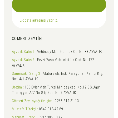
CÖMERT ZEYTİN
Ayvalık Satış 1 :
Vehbibey Mah. Gümrük Cd. No:33 AYVALIK
Ayvalık Satış 2 :
Fevzi Paşa Mah. Atatürk Cad. No:172
AYVALIK
Sarımsaklı Satış 3 :
Atatürk Blv. Eski Karayolları Kampı Krş.
No:14/1 AYVALIK
Üretim :
150 Evler Mah.Türkel Minibaş cad. No.12 SS.Uğur
Top. İş yeri A/7 No:8 İç Kapı No:7 AYVALIK
Cömert Zeytinyağı İletişim :
0266 312 31 13
Mustafa Tüfekçi :
0542 318 42 89
Mehmet Tüfekçi :
0537 396 50 72