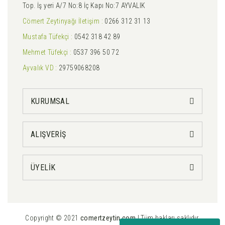
Top. İş yeri A/7 No:8 İç Kapı No:7 AYVALIK
Cömert Zeytinyağı İletişim :
0266 312 31 13
Mustafa Tüfekçi :
0542 318 42 89
Mehmet Tüfekçi :
0537 396 50 72
Ayvalık VD :
29759068208
KURUMSAL
ALIŞVERİŞ
ÜYELİK
Copyright © 2021
comertzeytin.com
| Tüm hakları saklıdır.