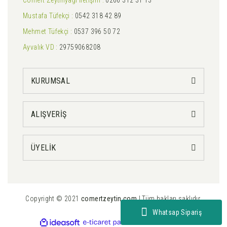
Cömert Zeytinyağı İletişim :
0266 312 31 13
Mustafa Tüfekçi :
0542 318 42 89
Mehmet Tüfekçi :
0537 396 50 72
Ayvalık VD :
29759068208
KURUMSAL
ALIŞVERİŞ
ÜYELİK
Copyright © 2021
comertzeytin.com
| Tüm hakları saklıdır.
Whatsap Sipariş
ile
ideasoft
e-