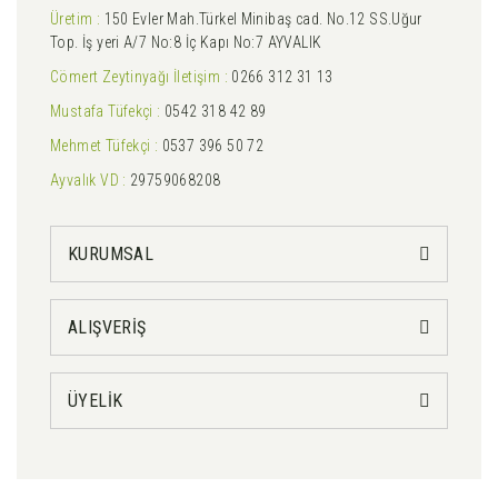
Üretim :
150 Evler Mah.Türkel Minibaş cad. No.12 SS.Uğur
Top. İş yeri A/7 No:8 İç Kapı No:7 AYVALIK
Cömert Zeytinyağı İletişim :
0266 312 31 13
Mustafa Tüfekçi :
0542 318 42 89
Mehmet Tüfekçi :
0537 396 50 72
Ayvalık VD :
29759068208
KURUMSAL
ALIŞVERİŞ
ÜYELİK