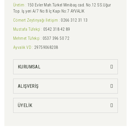
Üretim :
150 Evler Mah.Türkel Minibaş cad. No.12 SS.Uğur
Top. İş yeri A/7 No:8 İç Kapı No:7 AYVALIK
Cömert Zeytinyağı İletişim :
0266 312 31 13
Mustafa Tüfekçi :
0542 318 42 89
Mehmet Tüfekçi :
0537 396 50 72
Ayvalık VD :
29759068208
KURUMSAL
ALIŞVERİŞ
ÜYELİK