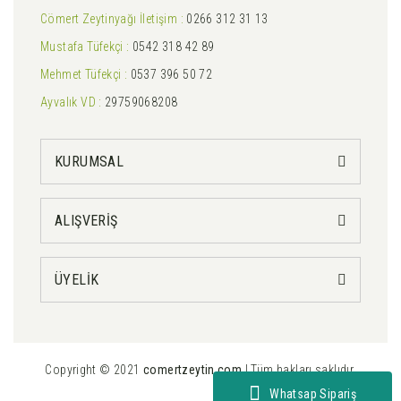
Cömert Zeytinyağı İletişim :
0266 312 31 13
Mustafa Tüfekçi :
0542 318 42 89
Mehmet Tüfekçi :
0537 396 50 72
Ayvalık VD :
29759068208
KURUMSAL
ALIŞVERİŞ
ÜYELİK
Copyright © 2021
comertzeytin.com
| Tüm hakları saklıdır.
Whatsap Sipariş