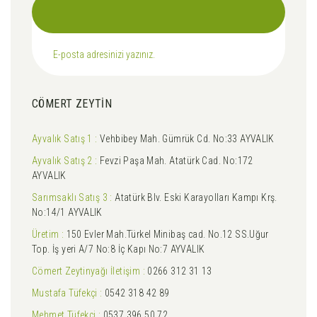
CÖMERT ZEYTİN
Ayvalık Satış 1 :
Vehbibey Mah. Gümrük Cd. No:33 AYVALIK
Ayvalık Satış 2 :
Fevzi Paşa Mah. Atatürk Cad. No:172
AYVALIK
Sarımsaklı Satış 3 :
Atatürk Blv. Eski Karayolları Kampı Krş.
No:14/1 AYVALIK
Üretim :
150 Evler Mah.Türkel Minibaş cad. No.12 SS.Uğur
Top. İş yeri A/7 No:8 İç Kapı No:7 AYVALIK
Cömert Zeytinyağı İletişim :
0266 312 31 13
Mustafa Tüfekçi :
0542 318 42 89
Mehmet Tüfekçi :
0537 396 50 72