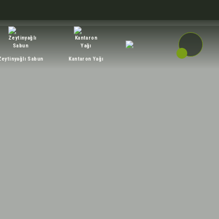
Zeytinyağlı Sabun
Kantaron Yağı