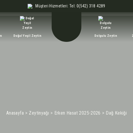
Müşteri Hizmetleri: Tel: 0(542) 318 4289
in
Doğal Yeşil Zeytin
Dolgulu Zeytin
Anasayfa
Zeytinyağı
Erken Hasat 2025-2026
Dağ Kekiği