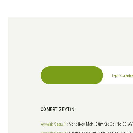
Ürün fiyatı diğer sitelerden daha pahalı.
Bu ürüne benzer farklı alternatifler olmalı.
CÖMERT ZEYTİN
Ayvalık Satış 1 :
Vehbibey Mah. Gümrük Cd. No:33 AY