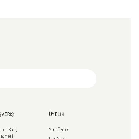
ŞVERİŞ
ÜYELİK
feli Satış
Yeni Üyelik
leşmesi