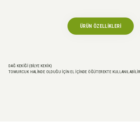
ÜRÜN ÖZELLİKLERİ
DAĞ KEKİĞİ (BİLYE KEKİK)
TOMURCUK HALİNDE OLDUĞU İÇİN EL İÇİNDE ÖĞÜTEREKTE KULLANILABİLİR
Bu ürünün fiyat bilgisi, resim, ürün açıklamalarında ve diğer konularda yeter
Görüş ve önerileriniz için teşekkür ederiz.
Ürün resmi kalitesiz, bozuk veya görüntülenemiyor.
Ürün açıklamasında eksik bilgiler bulunuyor.
Ürün bilgilerinde hatalar bulunuyor.