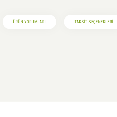
ÜRÜN YORUMLARI
TAKSİT SEÇENEKLERİ
 .
siz gördüğünüz noktaları öneri formunu kullanarak tarafımıza iletebilirsiniz.
Bu ürüne ilk yorumu siz yapın!
Yorum Yaz