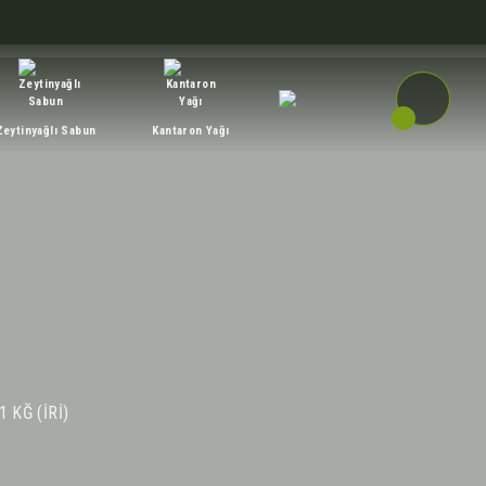
Zeytinyağlı Sabun
Kantaron Yağı
1 KĞ (İRİ)