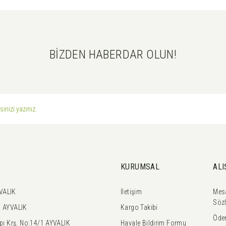
BİZDEN HABERDAR OLUN!
Gönder
KURUMSAL
ALI
VALIK
İletişim
Mesa
Söz
2 AYVALIK
Kargo Takibi
Öde
mpı Krş. No:14/1 AYVALIK
Havale Bildirim Formu