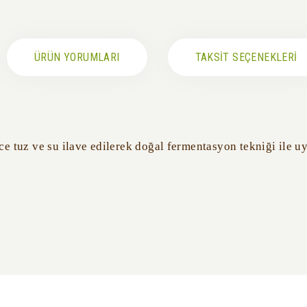
ÜRÜN YORUMLARI
TAKSİT SEÇENEKLERİ
 tuz ve su ilave edilerek doğal fermentasyon tekniği ile uyku
siz gördüğünüz noktaları öneri formunu kullanarak tarafımıza iletebilirsiniz.
Bu ürüne ilk yorumu siz yapın!
Yorum Yaz