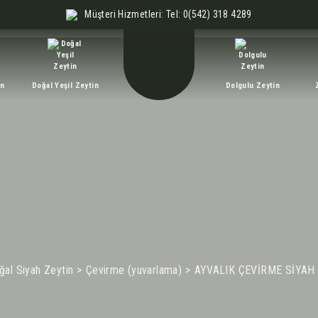
Müşteri Hizmetleri: Tel: 0(542) 318 4289
in
Doğal Yeşil Zeytin
Dolgulu Zeytin
ğal Siyah Zeytin
Çevirme (yuvarlama)
AYVALIK ÇEVİRME SİYAH 