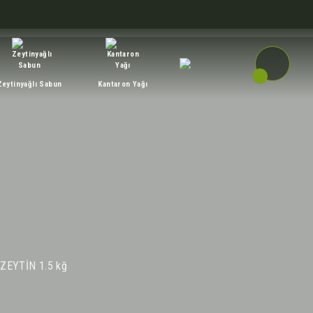
Zeytinyağlı Sabun
Kantaron Yağı
ZEYTİN 1.5 kğ