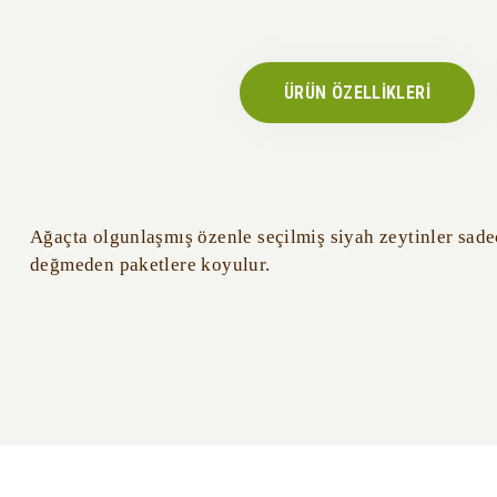
ÜRÜN ÖZELLİKLERİ
Ağaçta olgunlaşmış özenle seçilmiş siyah zeytinler sadece
değmeden paketlere koyulur.
Bu ürünün fiyat bilgisi, resim, ürün açıklamalarında ve diğer konularda yeter
Görüş ve önerileriniz için teşekkür ederiz.
Ürün resmi kalitesiz, bozuk veya görüntülenemiyor.
Ürün açıklamasında eksik bilgiler bulunuyor.
Ürün bilgilerinde hatalar bulunuyor.