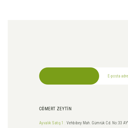
Ürün fiyatı diğer sitelerden daha pahalı.
Bu ürüne benzer farklı alternatifler olmalı.
CÖMERT ZEYTİN
Ayvalık Satış 1 :
Vehbibey Mah. Gümrük Cd. No:33 AY