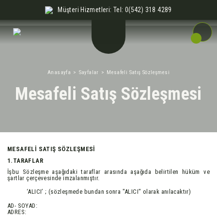
Müşteri Hizmetleri: Tel: 0(542) 318 4289
Anasayfa
Sayfalar
Mesafeli Satış Sözleşmesi
Mesafeli Satış Sözleşmesi
MESAFELİ SATIŞ SÖZLEŞMESİ
1.TARAFLAR
İşbu Sözleşme aşağıdaki taraflar arasında aşağıda belirtilen hüküm ve
şartlar çerçevesinde imzalanmıştır.
‘ALICI’ ; (sözleşmede bundan sonra "ALICI" olarak anılacaktır)
AD- SOYAD:
ADRES: