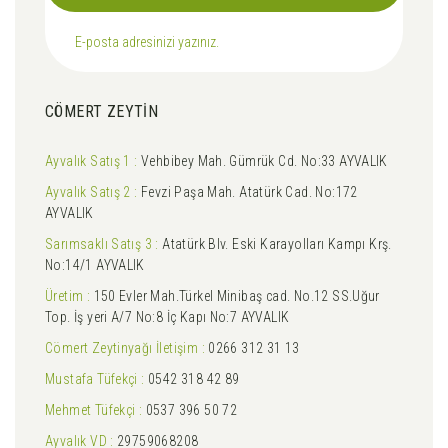
CÖMERT ZEYTİN
Ayvalık Satış 1 :
Vehbibey Mah. Gümrük Cd. No:33 AYVALIK
Ayvalık Satış 2 :
Fevzi Paşa Mah. Atatürk Cad. No:172
AYVALIK
Sarımsaklı Satış 3 :
Atatürk Blv. Eski Karayolları Kampı Krş.
No:14/1 AYVALIK
Üretim :
150 Evler Mah.Türkel Minibaş cad. No.12 SS.Uğur
Top. İş yeri A/7 No:8 İç Kapı No:7 AYVALIK
Cömert Zeytinyağı İletişim :
0266 312 31 13
Mustafa Tüfekçi :
0542 318 42 89
Mehmet Tüfekçi :
0537 396 50 72
Ayvalık VD :
29759068208