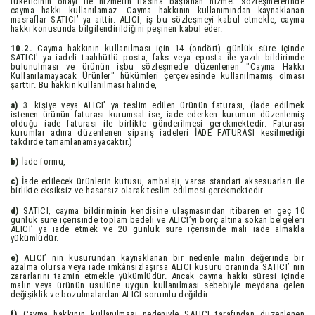
tüketicinin onayı ile hizmetin ifasına başlanan hizmet sözleşmelerinde
cayma hakkı kullanılamaz. Cayma hakkının kullanımından kaynaklanan
masraflar SATICI’ ya aittir. ALICI, iş bu sözleşmeyi kabul etmekle, cayma
hakkı konusunda bilgilendirildiğini peşinen kabul eder.
10.2.
Cayma hakkının kullanılması için 14 (ondört) günlük süre içinde
SATICI' ya iadeli taahhütlü posta, faks veya eposta ile yazılı bildirimde
bulunulması ve ürünün işbu sözleşmede düzenlenen "Cayma Hakkı
Kullanılamayacak Ürünler" hükümleri çerçevesinde kullanılmamış olması
şarttır. Bu hakkın kullanılması halinde,
a)
3. kişiye veya ALICI’ ya teslim edilen ürünün faturası, (İade edilmek
istenen ürünün faturası kurumsal ise, iade ederken kurumun düzenlemiş
olduğu iade faturası ile birlikte gönderilmesi gerekmektedir. Faturası
kurumlar adına düzenlenen sipariş iadeleri İADE FATURASI kesilmediği
takdirde tamamlanamayacaktır.)
b)
İade formu,
c)
İade edilecek ürünlerin kutusu, ambalajı, varsa standart aksesuarları ile
birlikte eksiksiz ve hasarsız olarak teslim edilmesi gerekmektedir.
d)
SATICI, cayma bildiriminin kendisine ulaşmasından itibaren en geç 10
günlük süre içerisinde toplam bedeli ve ALICI’yı borç altına sokan belgeleri
ALICI’ ya iade etmek ve 20 günlük süre içerisinde malı iade almakla
yükümlüdür.
e)
ALICI’ nın kusurundan kaynaklanan bir nedenle malın değerinde bir
azalma olursa veya iade imkânsızlaşırsa ALICI kusuru oranında SATICI’ nın
zararlarını tazmin etmekle yükümlüdür. Ancak cayma hakkı süresi içinde
malın veya ürünün usulüne uygun kullanılması sebebiyle meydana gelen
değişiklik ve bozulmalardan ALICI sorumlu değildir.
f)
Cayma hakkının kullanılması nedeniyle SATICI tarafından düzenlenen