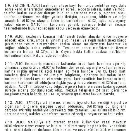
9.9.
SATICININ, ALICI tarafından siteye kayıt formunda belirtilen veya daha
sonra kendisi tarafından güncellenen adresi, e-posta adresi, sabit ve mobil
telefon hatları ve diğer iletişim bilgileri üzerinden mektup, e-posta, SMS,
telefon görüşmesi ve diğer yollarla iletişim, pazarlama, bildirim ve diğer
amaçlarla ALICI’ya ulaşma hakkı bulunmaktadır. ALICI, işbu sözleşmeyi
kabul etmekle SATICI’nın kendisine yönelik yukarıda belirtilen iletişim
faaliyetlerinde bulunabileceğini kabul ve beyan etmektedir.
9.10.
ALICI, sözleşme konusu mal/hizmeti teslim almadan önce muayene
edecek; ezik, kırık, ambalajı yırtılmış vb. hasarlı ve ayıplı mal/hizmeti kargo
şirketinden teslim almayacaktır. Teslim alınan mal/hizmetin hasarsız ve
sağlam olduğu kabul edilecektir. Teslimden sonra mal/hizmetin özenle
korunması borcu, ALICI’ya aittir. Cayma hakkı kullanılacaksa mal/hizmet
kullanılmamalıdır. Fatura iade edilmelidir.
9.11.
ALICI ile sipariş esnasında kullanılan kredi kartı hamilinin aynı kişi
olmaması veya ürünün ALICI’ya tesliminden evvel, siparişte kullanılan kredi
kartına ilişkin güvenlik açığı tespit edilmesi halinde, SATICI, kredi kartı
hamiline ilişkin kimlik ve iletişim bilgilerini, siparişte kullanılan kredi
kartının bir önceki aya ait ekstresini yahut kart hamilinin bankasından kredi
kartının kendisine ait olduğuna ilişkin yazıyı ibraz etmesini ALICI’dan talep
edebilir. ALICI’nın talebe konu bilgi/belgeleri temin etmesine kadar geçecek
sürede sipariş dondurulacak olup, mezkur taleplerin 24 saat içerisinde
karşılanmaması halinde ise SATICI, siparişi iptal etme hakkını haizdir.
9.12.
ALICI, SATICI’ya ait internet sitesine üye olurken verdiği kişisel ve
diğer sair bilgilerin gerçeğe uygun olduğunu, SATICI’nın bu bilgilerin
gerçeğe aykırılığı nedeniyle uğrayacağı tüm zararları, SATICI’nın ilk bildirimi
üzerine derhal, nakden ve defaten tazmin edeceğini beyan ve taahhüt eder.
9.13.
ALICI, SATICI’ya ait internet sitesini kullanırken yasal mevzuat
hükümlerine riayet etmeyi ve bunları ihlal etmemeyi baştan kabul ve taahhüt
eder. Aksi takdirde, doğacak tüm hukuki ve cezai yükümlülükler tamamen