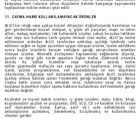
kampanya limit tutarının altına düşülmesi halinde kampanya kapsamında
faydalanılan indirim miktarı iptal edilir.
11. CAYMA HAKKI KULLANILAMAYACAK ÜRÜNLER
ALICI’nın isteği veya açıkça kişisel ihtiyaçları doğrultusunda hazırlanan ve
geri gönderilmeye müsait olmayan, iç giyim alt parçaları, mayo ve bikini
altları, makyaj malzemeleri, tek kullanımlık ürünler, çabuk bozulma tehlikesi
olan veya son kullanma tarihi geçme ihtimali olan mallar, ALICI’ya teslim
edilmesinin ardından ALICI tarafından ambalajı açıldığı takdirde iade
edilmesi sağlık ve hijyen açısından uygun olmayan ürünler, teslim edildikten
sonra başka ürünlerle karışan vedoğası gereği ayrıştırılması mümkün
olmayan ürünler, Abonelik sözleşmesi kapsamında sağlananlar dışında,
gazete ve dergi gibi süreli yayınlara ilişkin mallar, Elektronik ortamda
anında ifa edilen hizmetler veya tüketiciye anında teslim
edilen gayrimaddi mallar,ile ses veya görüntü kayıtlarının, kitap, dijital
içerik, yazılım programlarının, veri kaydedebilme ve veri depolama
cihazlarının, bilgisayar sarf malzemelerinin, ambalajının ALICI tarafından
açılmış olması halinde iadesi Yönetmelik gereği mümkün değildir. Ayrıca
Cayma hakkı süresi sona ermeden önce, tüketicinin onayı ile ifasına
başlanan hizmetlere ilişkin cayma hakkının kullanılması daYönetmelik gereği
mümkün değildir.
Kozmetik ve kişisel bakım ürünleri, iç giyim ürünleri, mayo, bikini, kitap,
kopyalanabilir yazılım ve programlar, DVD, VCD, CD ve kasetler ile kırtasiye
sarf malzemeleri (toner, kartuş, şerit vb.) iade edilebilmesi için
ambalajlarının açılmamış, denenmemiş, bozulmamış ve kullanılmamış
olmaları gerekir.