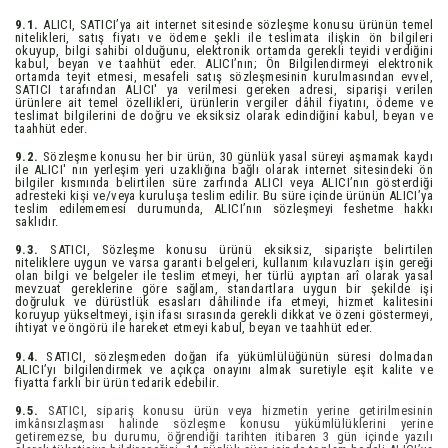
9.1.
ALICI, SATICI’ya ait internet sitesinde sözleşme konusu ürünün temel
nitelikleri, satış fiyatı ve ödeme şekli ile teslimata ilişkin ön bilgileri
okuyup, bilgi sahibi olduğunu, elektronik ortamda gerekli teyidi verdiğini
kabul, beyan ve taahhüt eder. ALICI’nın; Ön Bilgilendirmeyi elektronik
ortamda teyit etmesi, mesafeli satış sözleşmesinin kurulmasından evvel,
SATICI tarafından ALICI' ya verilmesi gereken adresi, siparişi verilen
ürünlere ait temel özellikleri, ürünlerin vergiler dâhil fiyatını, ödeme ve
teslimat bilgilerini de doğru ve eksiksiz olarak edindiğini kabul, beyan ve
taahhüt eder.
9.2.
Sözleşme konusu her bir ürün, 30 günlük yasal süreyi aşmamak kaydı
ile ALICI' nın yerleşim yeri uzaklığına bağlı olarak internet sitesindeki ön
bilgiler kısmında belirtilen süre zarfında ALICI veya ALICI’nın gösterdiği
adresteki kişi ve/veya kuruluşa teslim edilir. Bu süre içinde ürünün ALICI’ya
teslim edilememesi durumunda, ALICI’nın sözleşmeyi feshetme hakkı
saklıdır.
9.3.
SATICI, Sözleşme konusu ürünü eksiksiz, siparişte belirtilen
niteliklere uygun ve varsa garanti belgeleri, kullanım kılavuzları işin gereği
olan bilgi ve belgeler ile teslim etmeyi, her türlü ayıptan arî olarak yasal
mevzuat gereklerine göre sağlam, standartlara uygun bir şekilde işi
doğruluk ve dürüstlük esasları dâhilinde ifa etmeyi, hizmet kalitesini
koruyup yükseltmeyi, işin ifası sırasında gerekli dikkat ve özeni göstermeyi,
ihtiyat ve öngörü ile hareket etmeyi kabul, beyan ve taahhüt eder.
9.4.
SATICI, sözleşmeden doğan ifa yükümlülüğünün süresi dolmadan
ALICI’yı bilgilendirmek ve açıkça onayını almak suretiyle eşit kalite ve
fiyatta farklı bir ürün tedarik edebilir.
9.5.
SATICI, sipariş konusu ürün veya hizmetin yerine getirilmesinin
imkânsızlaşması halinde sözleşme konusu yükümlülüklerini yerine
getiremezse, bu durumu, öğrendiği tarihten itibaren 3 gün içinde yazılı