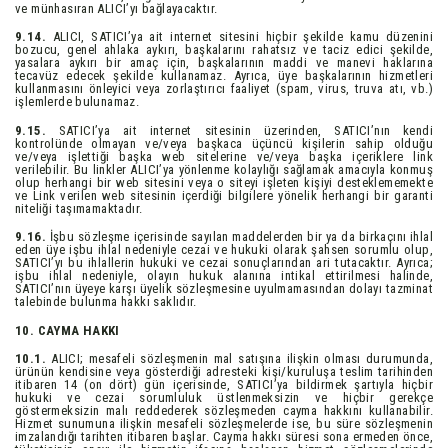
ve münhasıran ALICI’yı bağlayacaktır.
9.14.
ALICI, SATICI’ya ait internet sitesini hiçbir şekilde kamu düzenini
bozucu, genel ahlaka aykırı, başkalarını rahatsız ve taciz edici şekilde,
yasalara aykırı bir amaç için, başkalarının maddi ve manevi haklarına
tecavüz edecek şekilde kullanamaz. Ayrıca, üye başkalarının hizmetleri
kullanmasını önleyici veya zorlaştırıcı faaliyet (spam, virus, truva atı, vb.)
işlemlerde bulunamaz.
9.15.
SATICI’ya ait internet sitesinin üzerinden, SATICI’nın kendi
kontrolünde olmayan ve/veya başkaca üçüncü kişilerin sahip olduğu
ve/veya işlettiği başka web sitelerine ve/veya başka içeriklere link
verilebilir. Bu linkler ALICI’ya yönlenme kolaylığı sağlamak amacıyla konmuş
olup herhangi bir web sitesini veya o siteyi işleten kişiyi desteklememekte
ve Link verilen web sitesinin içerdiği bilgilere yönelik herhangi bir garanti
niteliği taşımamaktadır.
9.16.
İşbu sözleşme içerisinde sayılan maddelerden bir ya da birkaçını ihlal
eden üye işbu ihlal nedeniyle cezai ve hukuki olarak şahsen sorumlu olup,
SATICI’yı bu ihlallerin hukuki ve cezai sonuçlarından ari tutacaktır. Ayrıca;
işbu ihlal nedeniyle, olayın hukuk alanına intikal ettirilmesi halinde,
SATICI’nın üyeye karşı üyelik sözleşmesine uyulmamasından dolayı tazminat
talebinde bulunma hakkı saklıdır.
10. CAYMA HAKKI
10.1.
ALICI; mesafeli sözleşmenin mal satışına ilişkin olması durumunda,
ürünün kendisine veya gösterdiği adresteki kişi/kuruluşa teslim tarihinden
itibaren 14 (on dört) gün içerisinde, SATICI’ya bildirmek şartıyla hiçbir
hukuki ve cezai sorumluluk üstlenmeksizin ve hiçbir gerekçe
göstermeksizin malı reddederek sözleşmeden cayma hakkını kullanabilir.
Hizmet sunumuna ilişkin mesafeli sözleşmelerde ise, bu süre sözleşmenin
imzalandığı tarihten itibaren başlar. Cayma hakkı süresi sona ermeden önce,