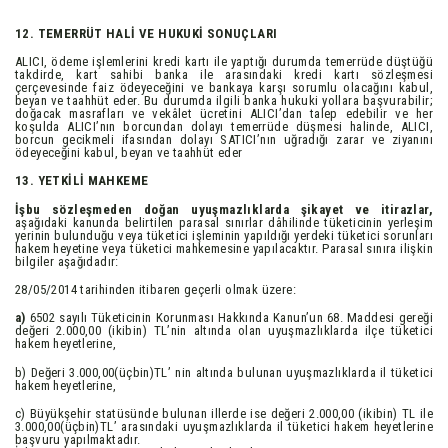
12. TEMERRÜT HALİ VE HUKUKİ SONUÇLARI
ALICI, ödeme işlemlerini kredi kartı ile yaptığı durumda temerrüde düştüğü
takdirde, kart sahibi banka ile arasındaki kredi kartı sözleşmesi
çerçevesinde faiz ödeyeceğini ve bankaya karşı sorumlu olacağını kabul,
beyan ve taahhüt eder. Bu durumda ilgili banka hukuki yollara başvurabilir;
doğacak masrafları ve vekâlet ücretini ALICI’dan talep edebilir ve her
koşulda ALICI’nın borcundan dolayı temerrüde düşmesi halinde, ALICI,
borcun gecikmeli ifasından dolayı SATICI’nın uğradığı zarar ve ziyanını
ödeyeceğini kabul, beyan ve taahhüt eder
13. YETKİLİ MAHKEME
İşbu sözleşmeden doğan uyuşmazlıklarda şikayet ve itirazlar,
aşağıdaki kanunda belirtilen parasal sınırlar dâhilinde tüketicinin yerleşim
yerinin bulunduğu veya tüketici işleminin yapıldığı yerdeki tüketici sorunları
hakem heyetine veya tüketici mahkemesine yapılacaktır. Parasal sınıra ilişkin
bilgiler aşağıdadır:
28/05/2014 tarihinden itibaren geçerli olmak üzere:
a)
6502 sayılı Tüketicinin Korunması Hakkında Kanun’un 68. Maddesi gereği
değeri 2.000,00 (ikibin) TL’nin altında olan uyuşmazlıklarda ilçe tüketici
hakem heyetlerine,
b) Değeri 3.000,00(üçbin)TL’ nin altında bulunan uyuşmazlıklarda il tüketici
hakem heyetlerine,
c) Büyükşehir statüsünde bulunan illerde ise değeri 2.000,00 (ikibin) TL ile
3.000,00(üçbin)TL’ arasındaki uyuşmazlıklarda il tüketici hakem heyetlerine
başvuru yapılmaktadır.