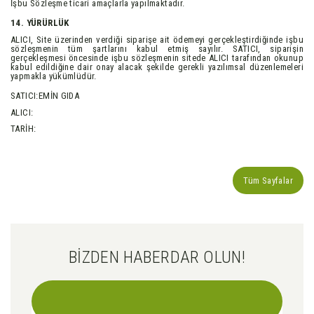
İşbu Sözleşme ticari amaçlarla yapılmaktadır.
14. YÜRÜRLÜK
ALICI, Site üzerinden verdiği siparişe ait ödemeyi gerçekleştirdiğinde işbu
sözleşmenin tüm şartlarını kabul etmiş sayılır. SATICI, siparişin
gerçekleşmesi öncesinde işbu sözleşmenin sitede ALICI tarafından okunup
kabul edildiğine dair onay alacak şekilde gerekli yazılımsal düzenlemeleri
yapmakla yükümlüdür.
SATICI:EMİN GIDA
ALICI:
TARİH:
Tüm Sayfalar
BİZDEN HABERDAR OLUN!