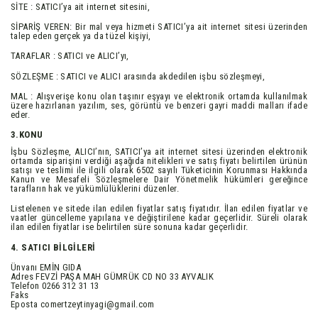
SİTE : SATICI’ya ait internet sitesini,
SİPARİŞ VEREN: Bir mal veya hizmeti SATICI’ya ait internet sitesi üzerinden
talep eden gerçek ya da tüzel kişiyi,
TARAFLAR : SATICI ve ALICI’yı,
SÖZLEŞME : SATICI ve ALICI arasında akdedilen işbu sözleşmeyi,
MAL : Alışverişe konu olan taşınır eşyayı ve elektronik ortamda kullanılmak
üzere hazırlanan yazılım, ses, görüntü ve benzeri gayri maddi malları ifade
eder.
3.KONU
İşbu Sözleşme, ALICI’nın, SATICI’ya ait internet sitesi üzerinden elektronik
ortamda siparişini verdiği aşağıda nitelikleri ve satış fiyatı belirtilen ürünün
satışı ve teslimi ile ilgili olarak 6502 sayılı Tüketicinin Korunması Hakkında
Kanun ve Mesafeli Sözleşmelere Dair Yönetmelik hükümleri gereğince
tarafların hak ve yükümlülüklerini düzenler.
Listelenen ve sitede ilan edilen fiyatlar satış fiyatıdır. İlan edilen fiyatlar ve
vaatler güncelleme yapılana ve değiştirilene kadar geçerlidir. Süreli olarak
ilan edilen fiyatlar ise belirtilen süre sonuna kadar geçerlidir.
4. SATICI BİLGİLERİ
Ünvanı EMİN GIDA
Adres FEVZİ PAŞA MAH GÜMRÜK CD NO 33 AYVALIK
Telefon 0266 312 31 13
Faks
Eposta comertzeytinyagi@gmail.com