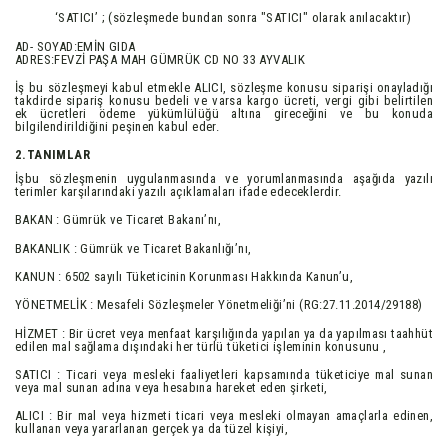
‘SATICI’ ; (sözleşmede bundan sonra "SATICI" olarak anılacaktır)
AD- SOYAD:EMİN GIDA
ADRES:
FEVZİ PAŞA MAH GÜMRÜK CD NO 33 AYVALIK
İş bu sözleşmeyi kabul etmekle ALICI, sözleşme konusu siparişi onayladığı
takdirde sipariş konusu bedeli ve varsa kargo ücreti, vergi gibi belirtilen
ek ücretleri ödeme yükümlülüğü altına gireceğini ve bu konuda
bilgilendirildiğini peşinen kabul eder.
2.TANIMLAR
İşbu sözleşmenin uygulanmasında ve yorumlanmasında aşağıda yazılı
terimler karşılarındaki yazılı açıklamaları ifade edeceklerdir.
BAKAN : Gümrük ve Ticaret Bakanı’nı,
BAKANLIK : Gümrük ve Ticaret Bakanlığı’nı,
KANUN : 6502 sayılı Tüketicinin Korunması Hakkında Kanun’u,
YÖNETMELİK : Mesafeli Sözleşmeler Yönetmeliği’ni (RG:27.11.2014/29188)
HİZMET : Bir ücret veya menfaat karşılığında yapılan ya da yapılması taahhüt
edilen mal sağlama dışındaki her türlü tüketici işleminin konusunu ,
SATICI : Ticari veya mesleki faaliyetleri kapsamında tüketiciye mal sunan
veya mal sunan adına veya hesabına hareket eden şirketi,
ALICI : Bir mal veya hizmeti ticari veya mesleki olmayan amaçlarla edinen,
kullanan veya yararlanan gerçek ya da tüzel kişiyi,