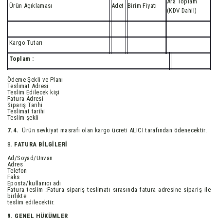
Ara Toplam
Ürün Açıklaması
Adet
Birim Fiyatı
(KDV Dahil)
Kargo Tutarı
Toplam :
Ödeme Şekli ve Planı
Teslimat Adresi
Teslim Edilecek kişi
Fatura Adresi
Sipariş Tarihi
Teslimat tarihi
Teslim şekli
7.4.
Ürün sevkiyat masrafı olan kargo ücreti ALICI tarafından ödenecektir.
8
. FATURA BİLGİLERİ
Ad/Soyad/Unvan
Adres
Telefon
Faks
Eposta/kullanıcı adı
Fatura teslim :Fatura sipariş teslimatı sırasında fatura adresine sipariş ile
birlikte
teslim edilecektir.
9. GENEL HÜKÜMLER