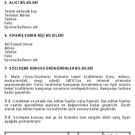
5. ALICI BİLGİLERİ
Teslim edilecek kişi
Teslimat Adresi
Telefon
Faks
Eposta/kullanıcı adı
6. SİPARİŞ VEREN KİŞİ BİLGİLERİ
Ad/Soyad/Unvan
Adres
Telefon
Faks
Eposta/kullanıcı adı
7. SÖZLEŞME KONUSU ÜRÜN/ÜRÜNLER BİLGİLERİ
1.
Malın /Ürün/Ürünlerin/ Hizmetin temel özelliklerini (türü, miktarı,
marka/modeli, rengi, adedi) SATICI’ya ait internet sitesinde
yayınlanmaktadır. Satıcı tarafından kampanya düzenlenmiş ise ilgili ürünün
temel özelliklerini kampanya süresince inceleyebilirsiniz. Kampanya tarihine
kadar geçerlidir.
7.2.
Listelenen ve sitede ilan edilen fiyatlar satış fiyatıdır. İlan edilen fiyatlar
ve vaatler güncelleme yapılana ve değiştirilene kadar geçerlidir. Süreli
olarak ilan edilen fiyatlar ise belirtilen süre sonuna kadar geçerlidir.
7.3.
Sözleşme konusu mal ya da hizmetin tüm vergiler dâhil satış fiyatı
aşağıda gösterilmiştir.